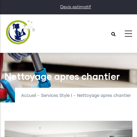
Aller
Devis estimatif
au
contenu
principal
Nettoyage apres chantier
Accueil
-
Services Style I
-
Nettoyage apres chantier