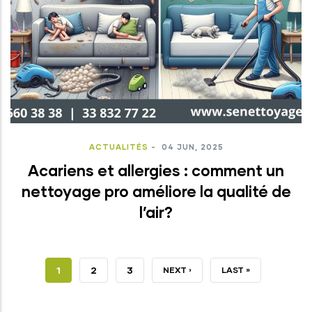
ACTUALITÉS
-
04 JUN, 2025
Acariens et allergies : comment un
nettoyage pro améliore la qualité de
l’air?
PAGE
1
PAGE
2
PAGE
3
PAGE
NEXT ›
DERNIÈRE
LAST »
COURANTE
SUIVANTE
PAGE